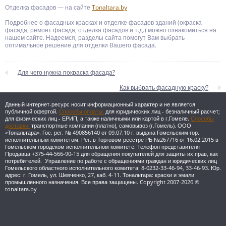
Отделка фасадов — на сайте
Tonaltara.by
Подробнее о фасадных красках и отделке фасадов зданий (окраска
фасада, ремонт фасада, отделка фасадов и т.д.) можно ознакомиться на
нашем сайте. Надеемся, разделы сайта помогут Вам выбрать
оптимальное решение для отделки Вашего фасада.
Для чего нужна покраска фасада?
Как выбрать фасадную краску?
Данный интернет-ресурс носит информационный характер и не является
публичной офертой.
Способы оплаты:
для юридических лиц - безналичный расчет;
для физических лиц - ЕРИП, а также наличными или картой в г.Гомеле.
Способы
доставки:
транспортные компании (платно), самовывоз (г.Гомель).
ООО
«Тональтара». Гос. рег. № 490856140 от 09.07.10 г. выдана Гомельским гор.
исполнительным комитетом. Рег. в Торговом реестре РБ №267716 от 16.02.2015 в
Гомельском городском исполнительном комитете. Телефон представителя
Продавца +375-44-566-90-15 для обращения покупателей для защиты их прав, как
потребителей. Управление по работе с обращениями граждан и юридических лиц
Гомельского областного исполнительного комитета: 8-0232-33-46-94, 33-46-93. Юр.
адрес: г. Гомель, ул. Шевченко, 27, каб. 4-11.
Тональтара: краски и эмали
промышленного назначения. Все права защищены. Copyright 2007-2026 ©
tonaltara.by