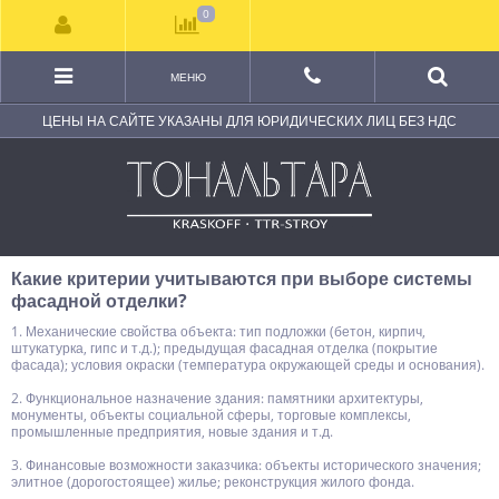
0
МЕНЮ
ЦЕНЫ НА САЙТЕ УКАЗАНЫ ДЛЯ ЮРИДИЧЕСКИХ ЛИЦ БЕЗ НДС
Какие критерии учитываются при выборе системы
фасадной отделки?
1. Механические свойства объекта: тип подложки (бетон, кирпич,
штукатурка, гипс и т.д.); предыдущая фасадная отделка (покрытие
фасада); условия окраски (температура окружающей среды и основания).
2. Функциональное назначение здания: памятники архитектуры,
монументы, объекты социальной сферы, торговые комплексы,
промышленные предприятия, новые здания и т.д.
3. Финансовые возможности заказчика: объекты исторического значения;
элитное (дорогостоящее) жилье; реконструкция жилого фонда.