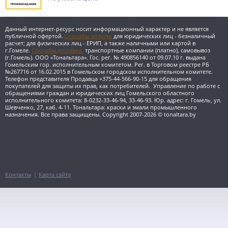
Данный интернет-ресурс носит информационный характер и не является
публичной офертой.
Способы оплаты:
для юридических лиц - безналичный
расчет; для физических лиц - ЕРИП, а также наличными или картой в
г.Гомеле.
Способы доставки:
транспортные компании (платно), самовывоз
(г.Гомель).
ООО «Тональтара». Гос. рег. № 490856140 от 09.07.10 г. выдана
Гомельским гор. исполнительным комитетом. Рег. в Торговом реестре РБ
№267716 от 16.02.2015 в Гомельском городском исполнительном комитете.
Телефон представителя Продавца +375-44-566-90-15 для обращения
покупателей для защиты их прав, как потребителей. Управление по работе с
обращениями граждан и юридических лиц Гомельского областного
исполнительного комитета: 8-0232-33-46-94, 33-46-93. Юр. адрес: г. Гомель, ул.
Шевченко, 27, каб. 4-11.
Тональтара: краски и эмали промышленного
назначения. Все права защищены. Copyright 2007-2026 © tonaltara.by
Контакты
Карта сайта