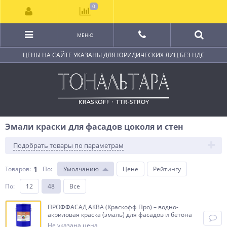
0
МЕНЮ
ЦЕНЫ НА САЙТЕ УКАЗАНЫ ДЛЯ ЮРИДИЧЕСКИХ ЛИЦ БЕЗ НДС
Эмали краски для фасадов цоколя и стен
Подобрать товары по параметрам
1
Товаров:
По
:
Умолчанию
Цене
Рейтингу
По
:
12
48
Все
ПРОФФАСАД АКВА (Краскофф Про) – водно-
акриловая краска (эмаль) для фасадов и бетона
Не указана цена