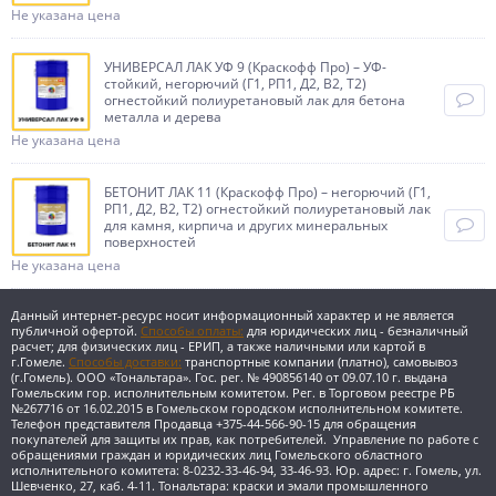
Не указана цена
УНИВЕРСАЛ ЛАК УФ 9 (Краскофф Про) – УФ-
стойкий, негорючий (Г1, РП1, Д2, В2, Т2)
огнестойкий полиуретановый лак для бетона
металла и дерева
Не указана цена
БЕТОНИТ ЛАК 11 (Краскофф Про) – негорючий (Г1,
РП1, Д2, В2, Т2) огнестойкий полиуретановый лак
для камня, кирпича и других минеральных
поверхностей
Не указана цена
Данный интернет-ресурс носит информационный характер и не является
публичной офертой.
Способы оплаты:
для юридических лиц - безналичный
расчет; для физических лиц - ЕРИП, а также наличными или картой в
г.Гомеле.
Способы доставки:
транспортные компании (платно), самовывоз
(г.Гомель).
ООО «Тональтара». Гос. рег. № 490856140 от 09.07.10 г. выдана
Гомельским гор. исполнительным комитетом. Рег. в Торговом реестре РБ
№267716 от 16.02.2015 в Гомельском городском исполнительном комитете.
Телефон представителя Продавца +375-44-566-90-15 для обращения
покупателей для защиты их прав, как потребителей. Управление по работе с
обращениями граждан и юридических лиц Гомельского областного
исполнительного комитета: 8-0232-33-46-94, 33-46-93. Юр. адрес: г. Гомель, ул.
Шевченко, 27, каб. 4-11.
Тональтара: краски и эмали промышленного