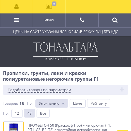
0
МЕНЮ
ЦЕНЫ НА САЙТЕ УКАЗАНЫ ДЛЯ ЮРИДИЧЕСКИХ ЛИЦ БЕЗ НДС
Пропитки, грунты, лаки и краски
полиуретановые негорючие группы Г1
Подобрать товары по параметрам
15
Товаров:
По
:
Умолчанию
Цене
Рейтингу
По
:
12
48
Все
ПРОФБЕТОН 50 (Краскофф Про) – негорючая (Г1,
РП1, Д2, В2, Т2) огнестойкая искробезопасная