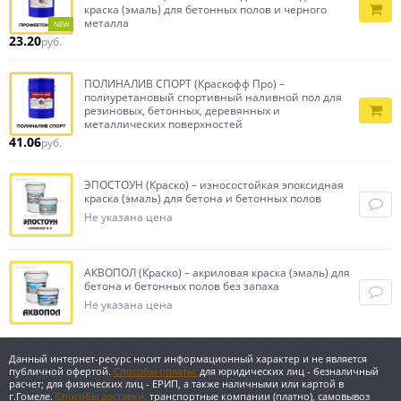
краска (эмаль) для бетонных полов и черного
металла
NEW
23.20
руб.
ПОЛИНАЛИВ СПОРТ (Краскофф Про) –
полиуретановый спортивный наливной пол для
резиновых, бетонных, деревянных и
металлических поверхностей
41.06
руб.
ЭПОСТОУН (Краско) – износостойкая эпоксидная
краска (эмаль) для бетона и бетонных полов
Не указана цена
АКВОПОЛ (Краско) – акриловая краска (эмаль) для
бетона и бетонных полов без запаха
Не указана цена
Данный интернет-ресурс носит информационный характер и не является
публичной офертой.
Способы оплаты:
для юридических лиц - безналичный
расчет; для физических лиц - ЕРИП, а также наличными или картой в
г.Гомеле.
Способы доставки:
транспортные компании (платно), самовывоз