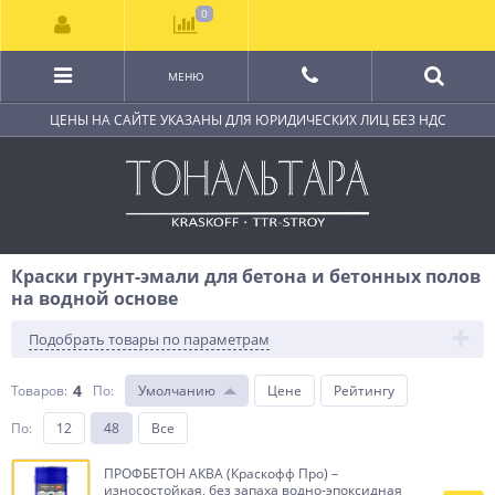
0
МЕНЮ
ЦЕНЫ НА САЙТЕ УКАЗАНЫ ДЛЯ ЮРИДИЧЕСКИХ ЛИЦ БЕЗ НДС
Краски грунт-эмали для бетона и бетонных полов
на водной основе
Подобрать товары по параметрам
4
Товаров:
По
:
Умолчанию
Цене
Рейтингу
По
:
12
48
Все
ПРОФБЕТОН АКВА (Краскофф Про) –
износостойкая, без запаха водно-эпоксидная