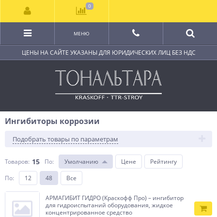
0
МЕНЮ
ЦЕНЫ НА САЙТЕ УКАЗАНЫ ДЛЯ ЮРИДИЧЕСКИХ ЛИЦ БЕЗ НДС
Ингибиторы коррозии
Подобрать товары по параметрам
15
Товаров:
По
:
Умолчанию
Цене
Рейтингу
По
:
12
48
Все
АРМАГИБИТ ГИДРО (Краскофф Про) – ингибитор
для гидроиспытаний оборудования, жидкое
концентрированное средство