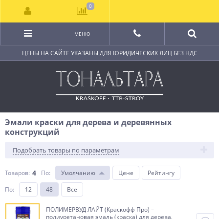
0
МЕНЮ
ЦЕНЫ НА САЙТЕ УКАЗАНЫ ДЛЯ ЮРИДИЧЕСКИХ ЛИЦ БЕЗ НДС
Эмали краски для дерева и деревянных
конструкций
Подобрать товары по параметрам
4
Товаров:
По
:
Умолчанию
Цене
Рейтингу
По
:
12
48
Все
ПОЛИМЕРВУД ЛАЙТ (Краскофф Про) –
полиуретановая эмаль (краска) для дерева,