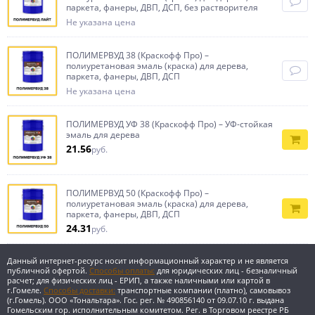
паркета, фанеры, ДВП, ДСП, без растворителя
Не указана цена
ПОЛИМЕРВУД 38 (Краскофф Про) –
полиуретановая эмаль (краска) для дерева,
паркета, фанеры, ДВП, ДСП
Не указана цена
ПОЛИМЕРВУД УФ 38 (Краскофф Про) – УФ-стойкая
эмаль для дерева
21.56
руб.
ПОЛИМЕРВУД 50 (Краскофф Про) –
полиуретановая эмаль (краска) для дерева,
паркета, фанеры, ДВП, ДСП
24.31
руб.
Данный интернет-ресурс носит информационный характер и не является
публичной офертой.
Способы оплаты:
для юридических лиц - безналичный
расчет; для физических лиц - ЕРИП, а также наличными или картой в
г.Гомеле.
Способы доставки:
транспортные компании (платно), самовывоз
(г.Гомель).
ООО «Тональтара». Гос. рег. № 490856140 от 09.07.10 г. выдана
Гомельским гор. исполнительным комитетом. Рег. в Торговом реестре РБ