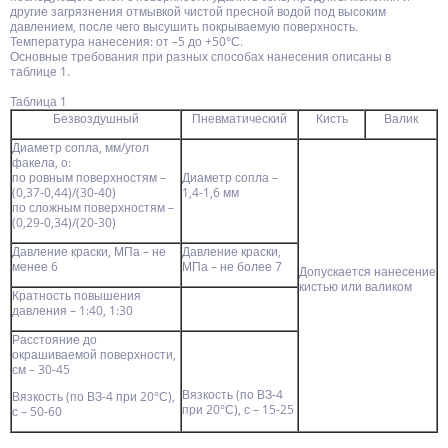
другие загрязнения отмывкой чистой пресной водой под высоким
давлением, после чего высушить покрываемую поверхность.
Температура нанесения: от –5 до +50°С.
Основные требования при разных способах нанесения описаны в
таблице 1.
Таблица 1
Безвоздушный
Пневматический
Кисть
Валик
Диаметр сопла, мм/угол
факела, о:
по ровным поверхностям –
Диаметр сопла –
(0,37-0,44)/(30-40)
1,4-1,6 мм
по сложным поверхностям –
(0,29-0,34)/(20-30)
Давление краски, МПа – не
Давление краски,
менее 6
МПа – не более 7
Допускается нанесение
кистью или валиком
Кратность повышения
давления – 1:40, 1:30
Расстояние до
окрашиваемой поверхности,
см – 30-45
Вязкость (по ВЗ-4
Вязкость (по ВЗ-4 при 20°С),
при 20°С), с – 15-25
с – 50-60