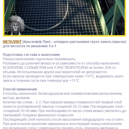
МЕТАЛЛИТ
(Краскофф Про) – алкидно-уретановая грунт-эмаль (краска)
для металла по ржавчине 3 в 1
Подготовка состава к нанесению
Перед нанесением тщательно перемешать.
Разбавить до рабочей вязкости (в зависимости от способа нанесения)
КСИЛОЛОМ, СОЛЬВЕТОМ или У-РАСТВОРИТЕЛЕМ не более 20% от
объема. Использование других растворителей не допускается.
Если окраска проводится при температуре ниже +10°С, выдержать грунт-
эмаль в течении суток при температуре +15°С.
Способ применения
Способы нанесения: безвоздушным или пневматическим распылением,
кистью, валиком.
Количество слоев – 2-3. При окраске ржавых поверхностей первый слой
нанести разбавленной эмалью толщиной 20-25 мкм. Последующие слои –
толщиной 30-40 мкм. При необходимости число слоев можно увеличить до
требуемой толщины финишного покрытия.
Последующий слой наносить после высыхания предыдущего «на отлип».
При длительном хранении окрашенных конструкций перед нанесением
последующего слоя с поверхности удалить соль, продукты меления и