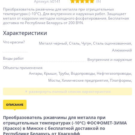
(6)
Артикул: k0141
Преобразователь ржавчины для металла при отрицательных
температурах (–10°С). Для внутренних и наружных работ. Защищает
металл от коррозии методом холодного фосфатирования. Бесплатная
доставка по Республике Беларусь от 200 BYN.
Характеристики
Что красим?
Металл черный, Сталь, Чугун, Сталь оцинкованная,
Алюминий
Виды работ
Внутренние и наружные
Объекты применения
Ангары, Крыши, Трубы, Водопроводы, Нефтегазопроводы,
Мосты, Химические предприятия, Платформы,
Спецтехника, Железнодорожный транспорт,
Автотранспорт, Сельхозтехника, Металлоизделия,
Резервуары, Навесы, Купола, Контейнеры, Водостоки,
ОПИСАНИЕ
Технологическое оборудование, Гидросооружения
Расход, кг/кв.м
Преобразователь ржавчины для металла при
0,05 ... 0,08
отрицательных температурах (-10°С) ФОСФОМЕТ-ЗИМА
Устойчивость
(Краско) в Минске с бесплатной доставкой по
Коррозия, Агрессивная среда, Хим. вещества, ГСМ,
Республике Беларусь от Краскофф