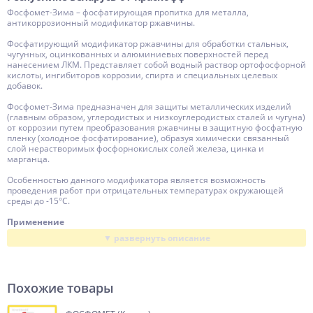
Щелочи
Фосфомет-Зима – фосфатирующая пропитка для металла,
антикоррозионный модификатор ржавчины.
Время высыхания, мин.
40
Фосфатирующий модификатор ржавчины для обработки стальных,
Время полного набора прочности, сут.
1.5
чугунных, оцинкованных и алюминиевых поверхностей перед
нанесением ЛКМ. Представляет собой водный раствор ортофосфорной
t нанесения
-15 ... +40
кислоты, ингибиторов коррозии, спирта и специальных целевых
добавок.
Тара
12
Фосфомет-Зима предназначен для защиты металлических изделий
Основа (связующее)
Ортофосфорная
(главным образом, углеродистых и низкоуглеродистых сталей и чугуна)
от коррозии путем преобразования ржавчины в защитную фосфатную
Разбавитель
Вода
пленку (холодное фосфатирование), образуя химически связанный
слой нерастворимых фосфорнокислых солей железа, цинка и
Растворитель
марганца.
Вода
Компонентность
Особенностью данного модификатора является возможность
Готов к применению
проведения работ при отрицательных температурах окружающей
Толщина слоя
среды до -15°С.
Беспленочный
Чистка инструмента
Применение
Вода
Модификатор ржавчины Фосфомет-Зима используется в комплексе с
Бренд
ЛКМ для получения долговременной антикоррозионной защиты
Краско
поверхностей строительных металлоконструкций, ангаров и кровель,
труб, водопроводов, нефтегазопроводов, мостов и гидросооружений,
Производство
Россия
эстакад и платформ, строительных транспортных средств,
железнодорожного и автомобильного транспорта,
Похожие товары
сельскохозяйственной техники и других металлоизделий,
эксплуатируемых в условиях агрессивной промышленной атмосферы