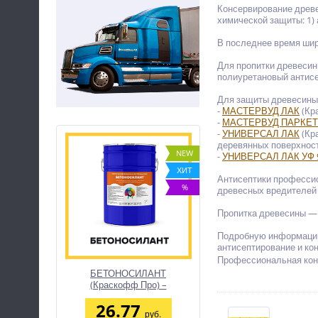
Консервирование древе
химической защиты: 1) 
В последнее время ши
Для пропитки древесин
полиуретановый антис
Для защиты древесины 
-
МАСТЕРВУД ЛАК
(Кр
-
МАСТЕРВУД ПАРКЕТ
-
УНИВЕРСАЛ ЛАК
(Кра
деревянных поверхнос
NEW
-
УНИВЕРСАЛ ЛАК УФ 
ХИТ
Антисептики профессио
%
древесных вредителей 
Пропитка древесины —
Подробную информацию 
антисептирование и ко
Профессиональная кон
БЕТОНОСИЛАНТ
(Краскофф Про) –
полиуретановый герметик
26.77
для деформационных швов
руб.