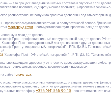
сины — это процесс введения защитных составов в глубокие слои дерев
автоклавная пропитка; 2) диффузионная пропитка; 3) пропитка в горяче-х
рокое распространение получила пропитка древесины под атмосферным 
ы широко используются антисептики на полиуретановой основе. Для защ
ептик
Мастервуд-грунт
– полиуретановая грунт-пропитка (лак) для дерева
использую лаки для дерева:
аскофф Про) – профессиональный полиуретановый лак для дерева, УФ-ст
(Краскофф Про) – полиуретановый лак для паркета и других деревянных
скофф Про) – универсальный, негорючий (Г1, РП1, Д2, В2, Т2) огнестойк
тей
98
(Краскофф Про) – УФ-стойкий, негорючий (Г1, РП1, Д2, В2, Т2) огнесто
нально защищают древесину от плесени, дереворазрушающих грибов, гри
(жуков-точильщиков, короедов, древоточцев) и насекомых.
 на сайте
Тональтара
.
о различных лакокрасочных материалах для защиты древесины (антисеп
нсервирование древесины, пропитки для древесины) вы можете узнать на 
+375 (44) 566-90-15
сультация по телефону
- звоните или пишите нам