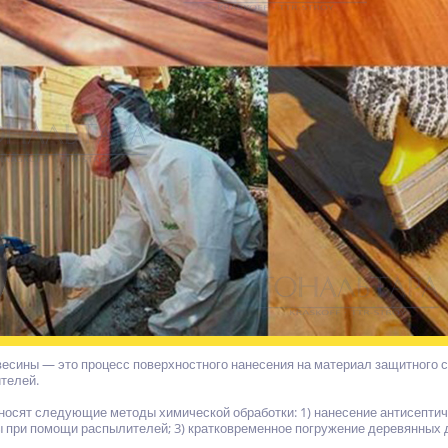
есины — это процесс поверхностного нанесения на материал защитного 
телей.
носят следующие методы химической обработки: 1) нанесение антисептиче
 при помощи распылителей; 3) кратковременное погружение деревянных де