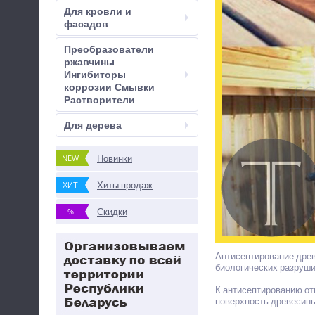
Для кровли и
фасадов
Преобразователи
ржавчины
Ингибиторы
коррозии Смывки
Растворители
Для дерева
Новинки
NEW
Хиты продаж
ХИТ
Скидки
%
Антисептирование древ
биологических разруши
К антисептированию от
поверхность древесины