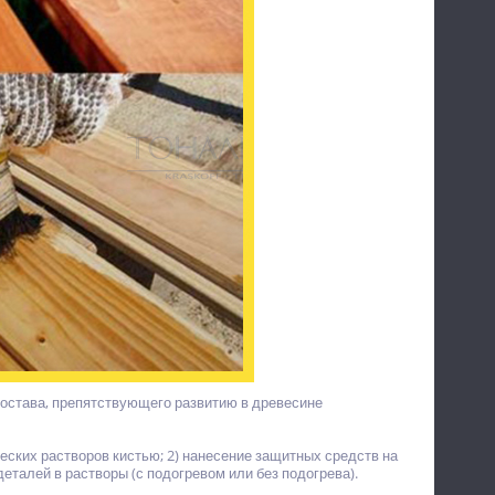
состава, препятствующего развитию в древесине
ских растворов кистью; 2) нанесение защитных средств на
талей в растворы (с подогревом или без подогрева).