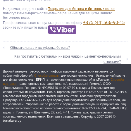
Надеемся, разделы сайта
Покрытия для бетона и бетонных полов
помогут Вам выбрать оптимальное решение для защиты Вашего
бетонного пола.
+375 (44) 566-90-15
Профессиональная консультация по телефону
-
звоните или пишите нам в
Обязательна ли шлифовка бетона?
Как поступать с бетонами низкой марки и цементно-песчаными
стяжками?
Данный интернет-ресурс носит информационный характер и не является
публичной офертой.
Способы оплаты:
для юридических лиц - безналичный расчет;
для физических лиц - ЕРИП, а также наличными или картой в г.Гомеле.
Способы
доставки:
транспортные компании (платно), самовывоз (г.Гомель).
ООО
«Тональтара». Гос. рег. № 490856140 от 09.07.10 г. выдана Гомельским гор.
исполнительным комитетом. Рег. в Торговом реестре РБ №267716 от 16.02.2015 в
Гомельском городском исполнительном комитете. Телефон представителя
Продавца +375-44-566-90-15 для обращения покупателей для защиты их прав, как
потребителей. Управление по работе с обращениями граждан и юридических лиц
Гомельского областного исполнительного комитета: 8-0232-33-46-94, 33-46-93. Юр.
адрес: г. Гомель, ул. Шевченко, 27, каб. 4-11.
Тональтара: краски и эмали
промышленного назначения. Все права защищены. Copyright 2007-2026 ©
tonaltara.by