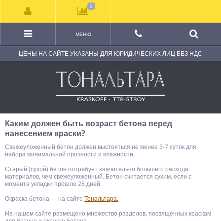
0
МЕНЮ
ЦЕНЫ НА САЙТЕ УКАЗАНЫ ДЛЯ ЮРИДИЧЕСКИХ ЛИЦ БЕЗ НДС
Каким должен быть возраст бетона перед
нанесением краски?
Свежеуложенный бетон должен выстояться не менее 3-7 суток для
набора минимальной прочности и влажности.
Старый (сухой) бетон потребует значительно большего расхода
материалов, чем свежеуложенный. Бетон считается сухим, если с
момента укладки прошло 28 дней.
Окраска бетона — на сайте
Тональтара.
На нашем сайте размещено множество разделов, посвященных краскам
для бетона и окраске бетона .