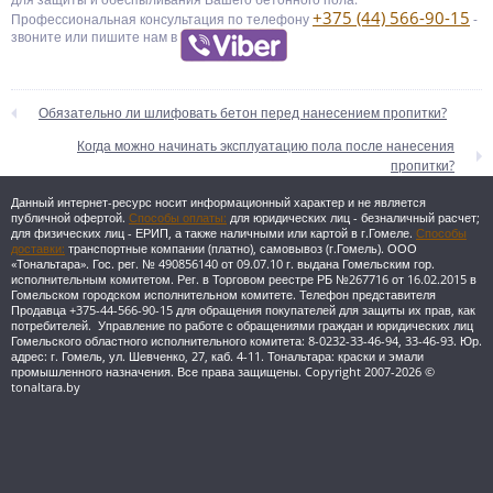
+375 (44) 566-90-15
Профессиональная консультация по телефону
-
звоните или пишите нам в
Обязательно ли шлифовать бетон перед нанесением пропитки?
Когда можно начинать эксплуатацию пола после нанесения
пропитки?
Данный интернет-ресурс носит информационный характер и не является
публичной офертой.
Способы оплаты:
для юридических лиц - безналичный расчет;
для физических лиц - ЕРИП, а также наличными или картой в г.Гомеле.
Способы
доставки:
транспортные компании (платно), самовывоз (г.Гомель).
ООО
«Тональтара». Гос. рег. № 490856140 от 09.07.10 г. выдана Гомельским гор.
исполнительным комитетом. Рег. в Торговом реестре РБ №267716 от 16.02.2015 в
Гомельском городском исполнительном комитете. Телефон представителя
Продавца +375-44-566-90-15 для обращения покупателей для защиты их прав, как
потребителей. Управление по работе с обращениями граждан и юридических лиц
Гомельского областного исполнительного комитета: 8-0232-33-46-94, 33-46-93. Юр.
адрес: г. Гомель, ул. Шевченко, 27, каб. 4-11.
Тональтара: краски и эмали
промышленного назначения. Все права защищены. Copyright 2007-2026 ©
tonaltara.by