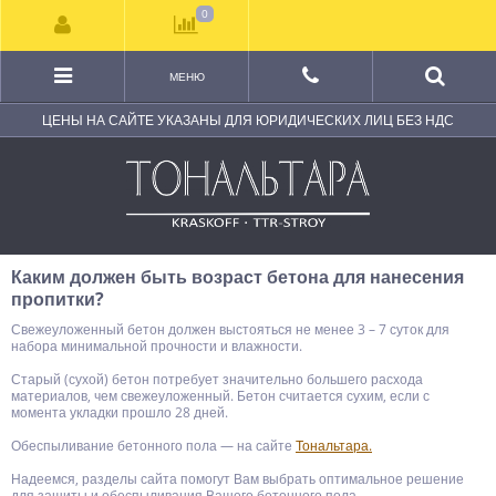
0
МЕНЮ
ЦЕНЫ НА САЙТЕ УКАЗАНЫ ДЛЯ ЮРИДИЧЕСКИХ ЛИЦ БЕЗ НДС
Каким должен быть возраст бетона для нанесения
пропитки?
Свежеуложенный бетон должен выстояться не менее 3 – 7 суток для
набора минимальной прочности и влажности.
Старый (сухой) бетон потребует значительно большего расхода
материалов, чем свежеуложенный. Бетон считается сухим, если с
момента укладки прошло 28 дней.
Обеспыливание бетонного пола — на сайте
Тональтара.
Надеемся, разделы сайта помогут Вам выбрать оптимальное решение
для защиты и обеспыливания Вашего бетонного пола.