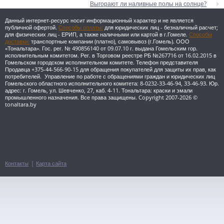
Выгорают ли наливные полы на солнце?
Данный интернет-ресурс носит информационный характер и не является
публичной офертой.
Способы оплаты:
для юридических лиц - безналичный расчет;
для физических лиц - ЕРИП, а также наличными или картой в г.Гомеле.
Способы
доставки:
транспортные компании (платно), самовывоз (г.Гомель).
ООО
«Тональтара». Гос. рег. № 490856140 от 09.07.10 г. выдана Гомельским гор.
исполнительным комитетом. Рег. в Торговом реестре РБ №267716 от 16.02.2015 в
Гомельском городском исполнительном комитете. Телефон представителя
Продавца +375-44-566-90-15 для обращения покупателей для защиты их прав, как
потребителей. Управление по работе с обращениями граждан и юридических лиц
Гомельского областного исполнительного комитета: 8-0232-33-46-94, 33-46-93. Юр.
адрес: г. Гомель, ул. Шевченко, 27, каб. 4-11.
Тональтара: краски и эмали
промышленного назначения. Все права защищены. Copyright 2007-2026 ©
tonaltara.by
Контакты
Карта сайта