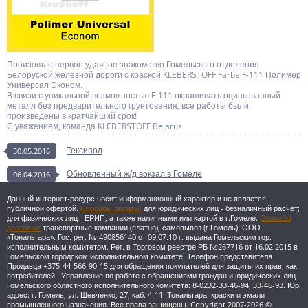
Произошло первое удачное знакомство Гомельского отделения
Белоруской железной дороги с краской KLEBERSTOFF Farbe F-111 Полимер
Универсал Эконом.
В связи с уникальной возможностью F-111 окрашивать оцинкованный
металл без предварительного грунтования, все работы были
произведены в кратчайший срок!
С уважением, команда KLEBERSTOFF Belarus
Тексипол
30.05.2016
Обновленный ж/д вокзал в Гомеле
06.04.2016
Данный интернет-ресурс носит информационный характер и не является
публичной офертой.
Способы оплаты:
для юридических лиц - безналичный расчет;
для физических лиц - ЕРИП, а также наличными или картой в г.Гомеле.
Способы
доставки:
транспортные компании (платно), самовывоз (г.Гомель).
ООО
«Тональтара». Гос. рег. № 490856140 от 09.07.10 г. выдана Гомельским гор.
исполнительным комитетом. Рег. в Торговом реестре РБ №267716 от 16.02.2015 в
Гомельском городском исполнительном комитете. Телефон представителя
Продавца +375-44-566-90-15 для обращения покупателей для защиты их прав, как
потребителей. Управление по работе с обращениями граждан и юридических лиц
Гомельского областного исполнительного комитета: 8-0232-33-46-94, 33-46-93. Юр.
адрес: г. Гомель, ул. Шевченко, 27, каб. 4-11.
Тональтара: краски и эмали
промышленного назначения. Все права защищены. Copyright 2007-2026 ©