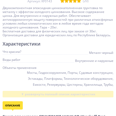
(20)
Артикул: KF0143
Двухкомпонентная эпоксидная цинконаполненная грунтовка по
металлу с эффектом холодного цинкования. Высокое содержание
цинка. Для внутренних и наружных работ. Обеспечивает
антикоррозионную защиту поверхностей при различных атмосферных
условиях любых климатических зон в любое время года методом
холодного цинкования. Тара – 20кг.
Бесплатная доставка для физических лиц при заказе от 30кг.
Организация доставки для юридических лиц по Республике Беларусь.
Характеристики
Что красим?
Металл черный
Виды работ
Внутренние и наружные
Объекты применения
Мосты, Гидросооружения, Порты, Судовые конструкции,
Эстакады, Платформы, Технологическое оборудование,
Емкости, Резервуары, Цистерны, Хранилища, Трубы,
Нефтегазопроводы, Железнодорожный транспорт,
Морской транспорт, Речной транспорт, Сельхозтехника
Расход, кг/кв.м
0,20 ... 0,25
ОПИСАНИЕ
Степень глянца
Матовая