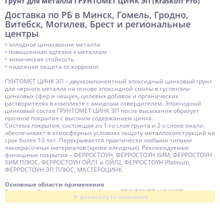
Грунт для металла ГРУНТОМЕТ ЦИНК ЭП (Kraskoff Pro)
Устойчивость
Доставка по РБ в Минск, Гомель, Гродно,
ГСМ, Коррозия, Агрессивная среда, Истирание, Хим.
Витебск, Могилев, Брест и региональные
вещества, Щелочи, Удары, Мех. нагрузки, Влага, Вода,
центры
Осадки
• холодное цинкование металла
Время высыхания, ч
• повышенная адгезия к металлам
3
• химическая стойкость
• надежная защита от коррозии
Время полного набора прочности, сут.
5-7
ГУНТОМЕТ ЦИНК ЭП – двухкомпонентный эпоксидный цинковый грунт
t нанесения
+5 ... +30
для черного металла на основе эпоксидной смолы в суспензии
цинковых сфер и чешуек, целевых добавок и органических
t эксплуатации
'-55 ... +120
растворителях в комплекте с амидным отвердителем. Эпоксидный
цинковый состав ГРУНТОМЕТ ЦИНК ЭП после высыхания образует
Тара
20
прочное покрытие с высоким содержанием цинка.
Система покрытия, состоящая из 1-го слоя грунта и 2-х слоев эмали,
Основа (связующее)
Эпоксидная
обеспечивает в атмосферных условиях защиту металлоконструкций на
срок более 10 лет. Перекрывается практически любыми типами
Разбавитель
Растворитель
лакокрасочных материалов (кроме алкидных). Рекомендуемые
финишные покрытия – ФЕРРОСТОУН, ФЕРРОСТОУН ХИМ, ФЕРРОСТОУН
Растворитель
У-Растворитель ЭП Цинк
ХИМ ПЛЮС, ФЕРРОСТОУН ОЙЛ1 и ОЙЛ2, ФЕРРОСТОУН Platinum,
ФЕРРОСТОУН ЭП ПЛЮС, МАСТЕРОЦИНК.
Компонентность
2 компонента
Основные области применения
Жизнеспособность, ч
8
Эпоксидный цинконаполненный грунт ГРУНТОМЕТ ЦИНК ЭП
предназначен для получения долговременной антикоррозионной
Толщина слоя
Тонкослойный
защиты металлических поверхностей, эксплуатируемых в условиях
промышленной атмосферы умеренного, холодного, морского и
Чистка инструмента