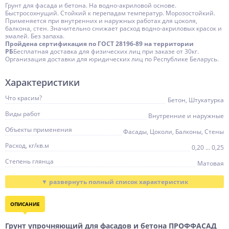
Грунт для фасада и бетона. На водно-акриловой основе.
Быстросохнущий. Стойкий к перепадам температур. Морозостойкий.
Применяется при внутренних и наружных работах для цоколя,
балкона, стен. Значительно снижает расход водно-акриловых красок и
эмалей. Без запаха.
Пройдена сертификация по ГОСТ 28196-89 на территории
РБ
Бесплатная доставка для физических лиц при заказе от 30кг.
Организация доставки для юридических лиц по Республике Беларусь.
Характеристики
Что красим?
Бетон, Штукатурка
Виды работ
Внутренние и наружные
Объекты применения
Фасады, Цоколи, Балконы, Стены
Расход, кг/кв.м
0,20 ... 0,25
Степень глянца
Матовая
Устойчивость
Влага, Вода, УФ-излучение, Осадки, Моющие средства
Время высыхания, ч
1
ОПИСАНИЕ
t нанесения
+10 ... +25
t эксплуатации
Грунт упрочняющий для фасадов и бетона ПРОФФАСАД
-40 ... +80