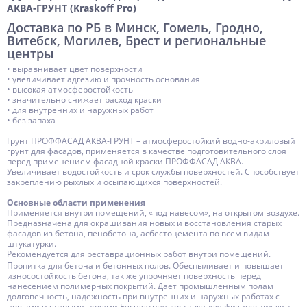
АКВА-ГРУНТ (Kraskoff Pro)
Тара
20
Доставка по РБ в Минск, Гомель, Гродно,
Основа (связующее)
Витебск, Могилев, Брест и региональные
Акриловая
центры
Разбавитель
Вода
• выравнивает цвет поверхности
Растворитель
• увеличивает адгезию и прочность основания
Вода
• высокая атмосферостойкость
• значительно снижает расход краски
Компонентность
Готов к применению
• для внутренних и наружных работ
• без запаха
Толщина слоя
Тонкослойный
Грунт ПРОФФАСАД АКВА-ГРУНТ – атмосферостойкий водно-акриловый
Чистка инструмента
Вода
грунт для фасадов, применяется в качестве подготовительного слоя
перед применением фасадной краски ПРОФФАСАД АКВА.
Бренд
Kraskoff
Увеличивает водостойкость и срок службы поверхностей. Способствует
закреплению рыхлых и осыпающихся поверхностей.
Производство
Россия
Основные области применения
Применяется внутри помещений, «под навесом», на открытом воздухе.
Предназначена для окрашивания новых и восстановления старых
фасадов из бетона, пенобетона, асбестоцемента по всем видам
штукатурки.
Рекомендуется для реставрационных работ внутри помещений.
Используется в качестве защитно-декоративных покрытий на фасады
Пропитка для бетона и бетонных полов. Обеспыливает и повышает
промышленных и гражданских зданий и сооружений в построечных
износостойкость бетона, так же упрочняет поверхность перед
условиях и при проведении ремонтных работ.
нанесением полимерных покрытий. Дает промышленным полам
Увеличивает адгезию и прочность основания.
долговечность, надежность при внутренних и наружных работах с
Значительно снижает расход краски ПРОФФАСАД АКВА при
новыми и старыми полами.Бесплатная доставка для физических лиц,