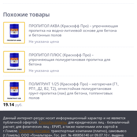
Способ нанесения
Похожие товары
Пропитка наносится кистью или валиком.
Работы проводятся при температуре не ниже минус 20°С.
Время высыхания при температуре +20°С – 3-6 часов.
ПРОПИТОЛ АКВА (Краскофф Про) – упрочняющая
Температура эксплуатации от – 40°С до +80°С.
пропитка на водно-литиевой основе для бетона
и бетонных полов
Расход
2
Не указана цена
Расход пропитки – 0,2-0,35 л/м
поверхности в зависимости от вида,
марки бетона и его состояния. При высокой поглощающей
способности основания упрочняющую пропитку рекомендуется
ПРОПИТОЛ ПЛЮС (Краскофф Про) –
наносить в два или несколько слоев.
упрочняющая полиуретановая пропитка для
бетона
Тара
Канистра по 20, 10 л.
Не указана цена
Меры предосторожности
При проведении внутренних работ, а также после их окончания
ПОЛИГРУНТ 1/25 (Краскофф Про) – негорючая (Г1,
тщательно проветрить помещение. Использовать индивидуальные
РП1, Д2, В2, Т2), огнестойкая полиуретановая
средства защиты.
грунт-пропитка (лак) для бетона, топпинговых
полов
Хранение
19.14
руб.
Не нагревать. Беречь от огня. Состав хранить в прочно закрытой таре,
предохраняя от действия тепла и прямых солнечных лучей.
Гарантийный срок хранения – 12 месяцев со дня изготовления.
Данный интернет-ресурс носит информационный характер и не является
публичной офертой.
Способы оплаты:
для юридических лиц - безналичный
расчет; для физических лиц - ЕРИП, а также наличными или картой в
Технические данные
Показатель
г.Гомеле.
Способы доставки:
транспортные компании (платно), самовывоз
(г.Гомель).
ООО «Тональтара». Гос. рег. № 490856140 от 09.07.10 г. выдана