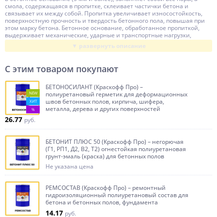
Толщина слоя
Беспленочный
смола, содержащаяся в пропитке, склеивает частички бетона и
связывает их между собой. Пропитка увеличивает износостойкость,
Чистка инструмента
поверхностную прочность и твердость бетонного пола, повышая при
У-Растворитель, Ксилол, Толуол, Р-646, Р-4, Р-5, Ацетон
этом марку бетона. Бетонное основание, обработанное пропиткой,
выдерживает механические, ударные и транспортные нагрузки,
Бренд
Kraskoff
воздействие агрессивных сред, при этом долговечность бетонных
полов существенно возрастает. Пропитка обязательна перед
Производство
Россия
нанесением полимерных покрытий на бетонное основание с маркой
бетона ниже М300 для упрочнения бетона, повышения его марки и
С этим товаром покупают
улучшенного сцепления с бетоном. Каждый слой пропитки
увеличивает марку бетона на 5 Мпа (до пропитки М200, после М250).
ПРОПИТОЛ восстанавливает старые и изношенные бетонные полы,
БЕТОНОСИЛАНТ (Краскофф Про) –
даже такие, которые, на первый взгляд, нуждаются в полном
NEW
полиуретановый герметик для деформационных
демонтаже.
швов бетонных полов, кирпича, шифера,
ХИТ
металла, дерева и других поверхностей
%
Основные области применения:
26.77
руб.
ПРОПИТОЛ применяется для любых бетонных оснований, в том числе
для бетона низких марок, а также для новых и старых мозаичных
полов, внутри и снаружи помещений:
БЕТОНИТ ПЛЮС 50 (Краскофф Про) – негорючая
- автосервисы, автостоянки, парковки, открытые площадки
(Г1, РП1, Д2, В2, Т2) огнестойкая полиуретановая
- складские помещения, терминалы, рынки, оптовые базы
грунт-эмаль (краска) для бетонных полов
- производственные цеха, подсобные помещения
- пищевые производства (мясокомбинаты, пивоварни,
Не указана цена
хладокомбинаты).
Подготовка основания к нанесению
РЕМСОСТАВ (Краскофф Про) – ремонтный
Бетонный пол должен быть без трещин, сухим и чистым. Перед
гидроизоляционный полиуретановый состав для
нанесением пропитки нужно очистить поверхность от грязи, пыли,
бетона и бетонных полов, фундамента
масел, остатков старых покрытий, цементного молочка – всего, что
14.17
руб.
препятствует проникновению пропитки в основание.