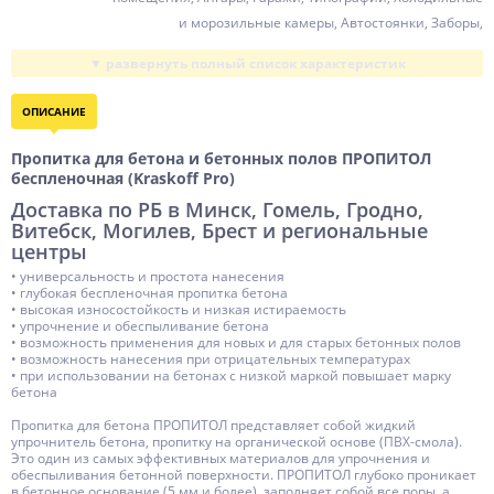
и морозильные камеры, Автостоянки, Заборы,
Автосервисы
Расход, кг/кв.м
0,20 ... 0,35
Устойчивость
ОПИСАНИЕ
Мех. нагрузки, Транспортные нагрузки, Агрессивная
Пропитка для бетона и бетонных полов ПРОПИТОЛ
среда
беспленочная (Kraskoff Pro)
Время высыхания, ч
1
Доставка по РБ в Минск, Гомель, Гродно,
Время полного набора прочности, ч
Витебск, Могилев, Брест и региональные
6
центры
t нанесения
-15 ... +30
• универсальность и простота нанесения
t эксплуатации
• глубокая беспленочная пропитка бетона
-40 ... +80
• высокая износостойкость и низкая истираемость
Тара
• упрочнение и обеспыливание бетона
10, 20
• возможность применения для новых и для старых бетонных полов
Основа (связующее)
• возможность нанесения при отрицательных температурах
ПВХ
• при использовании на бетонах с низкой маркой повышает марку
бетона
Разбавитель
Растворитель
Пропитка для бетона ПРОПИТОЛ представляет собой жидкий
Растворитель
У-Растворитель, Ксилол, Толуол
упрочнитель бетона, пропитку на органической основе (ПВХ-смола).
Это один из самых эффективных материалов для упрочнения и
Компонентность
Готов к применению
обеспыливания бетонной поверхности. ПРОПИТОЛ глубоко проникает
в бетонное основание (5 мм и более), заполняет собой все поры, а