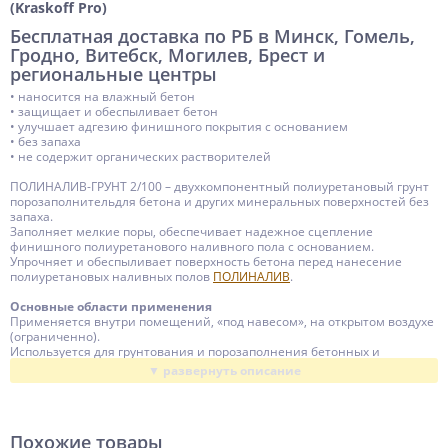
Глянцевая
(Kraskoff Pro)
Устойчивость
Бесплатная доставка по РБ в Минск, Гомель,
ГСМ, Мех. нагрузки, Транспортные нагрузки, Моющие
Гродно, Витебск, Могилев, Брест и
региональные центры
средства, Щелочи, Кислоты, Агрессивная среда, Хим.
вещества, Истирание, Вода
• наносится на влажный бетон
• защищает и обеспыливает бетон
Время высыхания, ч
8-12
• улучшает адгезию финишного покрытия с основанием
• без запаха
Время полного набора прочности, сут.
• не содержит органических растворителей
5-7
t нанесения
ПОЛИНАЛИВ-ГРУНТ 2/100 – двухкомпонентный полиуретановый грунт
+5 ... +25
порозаполнительдля бетона и других минеральных поверхностей без
t эксплуатации
запаха.
-60 ... +120
Заполняет мелкие поры, обеспечивает надежное сцепление
Тара
финишного полиуретанового наливного пола с основанием.
25
Упрочняет и обеспыливает поверхность бетона перед нанесение
Основа (связующее)
полиуретановых наливных полов
ПОЛИНАЛИВ
.
Полиуретановая
Основные области применения
Разбавитель
Растворитель
Применяется внутри помещений, «под навесом», на открытом воздухе
(ограниченно).
Растворитель
У-Растворитель, Ксилол, Толуол
Используется для грунтования и порозаполнения бетонных и
пескобетонных полов, мозаичного бетона, бетонной плитки,
Компонентность
2 компонента
искусственного и натурального камня, кирпича, шифера и других
минеральных поверхностей перед нанесение полиуретановых
Жизнеспособность, мин.
20
наливных полов
ПОЛИНАЛИВ
.
Толщина слоя
Тонкослойный
Похожие товары
Подготовка основания к нанесению