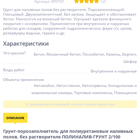
(2)
Артикул: KF0107
Грунт для наливных полов без растворителя. Порозаполняющий.
Глянцевый. Двухкомпонентный. Без запаха. Защищает и обеспыливает
бетон. Наносится на влажный бетон. Улучшает адгезию финишного
покрытия с основанием. Применяется при внутренних и наружных
работах для складов, сооружений гидротехнических, ферм с/х, цехов,
резервуары водные, гаражи и др.
Характеристики
Что красим?
Бетон, Мозаичный бетон, Пескобетон, Камень, Кирпич,
Шифер
Виды работ
Внутренние и наружные
Объекты применения
Автомойки, Автостоянки, Автосервисы, Холодильные и
морозильные камеры, Торговые комплексы, Помещения
жилые, Помещения нежилые, Производственные
помещения, Спортивные объекты , Склады, Сооружения
гидротехнические, Объекты С/Х назначения, Цеха,
ОПИСАНИЕ
Резервуары для воды, Гаражи
Расход, кг/кв.м
Грунт-порозаполнитель для полиуретановых наливных
0,15 ... 0,20
полов, без растворителя ПОЛИНАЛИВ-ГРУНТ 2/100
Степень глянца