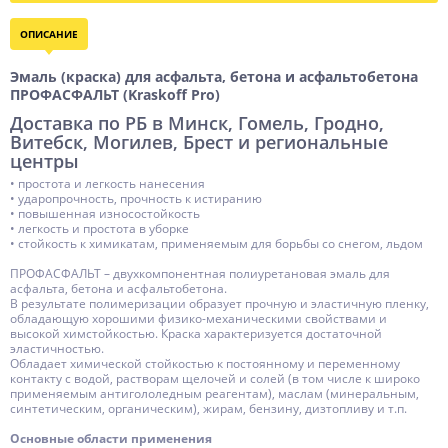
Расход, кг/кв.м
0,15 ... 0,50
Степень глянца
ОПИСАНИЕ
Полуглянцевая
Устойчивость
Эмаль (краска) для асфальта, бетона и асфальтобетона
Мех. нагрузки, Истирание, Удары, Транспортные
ПРОФАСФАЛЬТ (Kraskoff Pro)
нагрузки, ГСМ, Моющие средства, Щелочи, Агрессивная
Доставка по РБ в Минск, Гомель, Гродно,
среда, Хим. вещества, Влага, Вода, УФ-излучение,
Витебск, Могилев, Брест и региональные
Осадки
центры
Время высыхания, ч
• простота и легкость нанесения
4
• ударопрочность, прочность к истиранию
Время полного набора прочности, сут.
• повышенная износостойкость
7
• легкость и простота в уборке
t нанесения
• стойкость к химикатам, применяемым для борьбы со снегом, льдом
-15 ... +25
t эксплуатации
ПРОФАСФАЛЬТ – двухкомпонентная полиуретановая эмаль для
-60 ... +120
асфальта, бетона и асфальтобетона.
В результате полимеризации образует прочную и эластичную пленку,
Тара
25
обладающую хорошими физико-механическими свойствами и
высокой химстойкостью. Краска характеризуется достаточной
Основа (связующее)
Полиуретановая
эластичностью.
Обладает химической стойкостью к постоянному и переменному
Разбавитель
Растворитель
контакту с водой, растворам щелочей и солей (в том числе к широко
применяемым антигололедным реагентам), маслам (минеральным,
Растворитель
У-Растворитель, У-Растворитель ПУ
синтетическим, органическим), жирам, бензину, дизтопливу и т.п.
Компонентность
2 компонента
Основные области применения